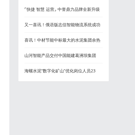
⌜快捷 智慧 运营⌟ 中誉鼎力品牌全新升级
又一喜讯！俄语版志信智能物流系统成功
上线
喜讯！中材节能中标最大的水泥集团余热
发电改造项目！
山河智能产品交付中国能建葛洲坝集团
海螺水泥“数字化矿山”优化岗位人员23
人！