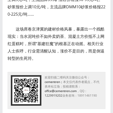
砂浆报价上调10元/吨，主流品牌DMM10砂浆价格报22
0-225元/吨……
这场席卷京津冀的建材价格风暴，暴露出一个残酷
现实：当水泥吨价不如外卖奶茶、混凝土方价抵不上网
红蛋糕时，所谓“基建狂魔”的根基正在动摇。相关行业
人士疾呼，行业需清醒认知，涨价不是目的，而是倒逼
转型的生死符。
欢迎扫描二维码关注微信公众号：
cementren；
本文仅代表作者观点，不代
表本站立场；投稿请联系：
offce@cementren.com
，QQ：
1229919202
业务咨询：18911461190