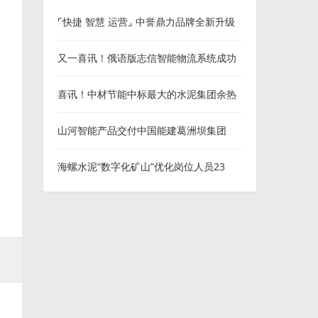
⌜快捷 智慧 运营⌟ 中誉鼎力品牌全新升级
又一喜讯！俄语版志信智能物流系统成功
上线
喜讯！中材节能中标最大的水泥集团余热
发电改造项目！
山河智能产品交付中国能建葛洲坝集团
海螺水泥“数字化矿山”优化岗位人员23
人！