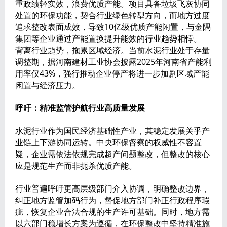
重政绩轻实效，浪费优质产能。项目具备垃圾飞灰协同
处置的环保功能，契合行业绿色转型方向，而地方过度
追求整改表面成效，导致10亿级优质产能闲置，与金隅
集团等企业通过产能置换提升能效的行业趋势相悖。
背离行业趋势，拖累区域经济。当前水泥行业处于存量
调整期，据河南建材工业协会披露2025年河南省产能利
用率仅43%，强行推动企业停产将进一步加剧区域产能
闲置与经济压力。
呼吁：精准监管护航行业高质量发展
水泥行业作为国民经济基础性产业，其稳定发展关乎产
业链上下游协同运转。中央环保督察的权威性不容置
疑，企业需依法依规完成超产问题整改，但整改的核心
应是规范生产而非扼杀优质产能。
行业普遍呼吁更高层级部门介入协调，明确整改边界，
纠正地方监管加码行为，督促地方部门补正行政程序瑕
疵，恢复企业合法合规的生产许可基础。同时，地方需
以六部门稳增长方案为遵循，在环保整改中坚持精准施