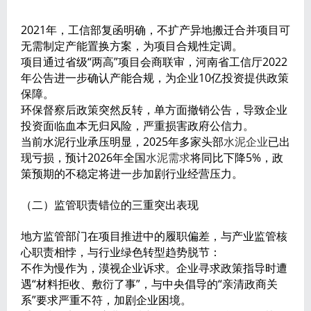
2021年，工信部复函明确，不扩产异地搬迁合并项目可
无需制定产能置换方案，为项目合规性定调。
项目通过省级“两高”项目会商联审，河南省工信厅2022
年公告进一步确认产能合规，为企业10亿投资提供政策
保障。
环保督察后政策突然反转，单方面撤销公告，导致企业
投资面临血本无归风险，严重损害政府公信力。
当前水泥行业承压明显，2025年多家头部
水泥企业
已出
现亏损，预计2026年全国
水泥需求
将同比下降5%，政
策预期的不稳定将进一步加剧行业经营压力。
（二）监管职责错位的三重突出表现
地方监管部门在项目推进中的履职偏差，与产业监管核
心职责相悖，与行业绿色转型趋势脱节：
不作为慢作为，漠视企业诉求。企业寻求政策指导时遭
遇“材料拒收、敷衍了事”，与中央倡导的“亲清政商关
系”要求严重不符，加剧企业困境。