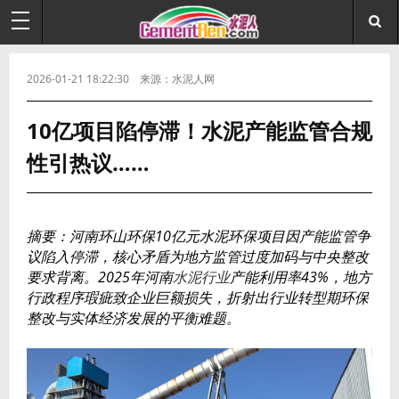
2026-01-21 18:22:30 来源：水泥人网
10亿项目陷停滞！水泥产能监管合规
性引热议……
摘要：河南环山环保10亿元水泥环保项目因产能监管争
议陷入停滞，核心矛盾为地方监管过度加码与中央整改
要求背离。2025年河南
水泥行业
产能利用率43%，地方
行政程序瑕疵致企业巨额损失，折射出行业转型期环保
整改与实体经济发展的平衡难题。