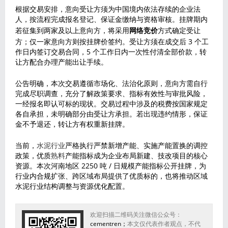
根据交易安排，意向受让方须为中国境内依法存续的企业法
人，按流程完成报名登记、保证金缴纳与资格审核。挂牌期内
若征集到两家及以上意向方，将采用
网络竞价
方式确定受让
方；仅一家意向方则按挂牌价签约。受让方须在成交后 3 个工
作日内签订交易合同，5 个工作日内一次性付清全部价款，转
让方配合办理产能出让手续。
公告明确，本次交易遵循市场化、法治化原则，意向方需自行
完成尽职调查，充分了解政策要求、指标有效性与审批风险，
一经报名即认可标的现状。交易过程中涉及的税费按国家规定
各自承担，未明确部分由受让方承担。若出现违约情形，保证
金不予退还，转让方有权重新挂牌。
当前，
水泥行业
严格执行严禁新增产能、实施产能置换的调控
政策，优质
熟料
产能指标成为企业布局新建、技改项目的核心
资源。本次河南地区 2250 吨 / 日规模产能指标公开挂牌，为
行业内合规扩张、跨区域布局提供了优质标的，也将推动区域
水泥行业结构调整与资源优化配置。
欢迎扫描二维码关注微信公众号：
cementren；
本文仅代表作者观点，不代