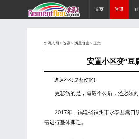
首页
资讯
价
水泥人网
>
资讯
>
质量督查
> 正文
安置小区变“豆
遭遇不公是悲伤的!
更悲伤的是，遭遇不公后，还必须向不
2017年，福建省福州市永泰县嵩口镇
需进行整体搬迁。