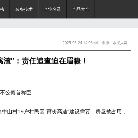
格
装备技术
企业名录
产品大全
2025-03-24 14:06:44 来源：水泥人网
腐渣”：责任追查迫在眉睫！
公俯首称臣!
中山村19户村民因“莆炎高速”建设需要，房屋被占用，