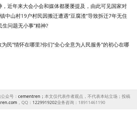
神，近年来大会小会和媒体都屡屡提及，由此可见国家对
中山村19户村民因搬迁遭遇“豆腐渣”导致拆迁7年无住
民生问题无小事”精神?
民”情怀在哪里?你们“全心全意为人民服务”的初心在哪
信公众号：
cementren；
本文仅代表作者观点，不代表本站立场；投稿
tren.com
，QQ：
1229919202
业务咨询：18911461190