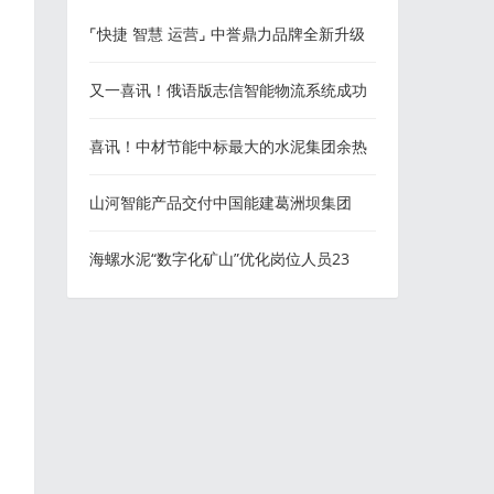
⌜快捷 智慧 运营⌟ 中誉鼎力品牌全新升级
又一喜讯！俄语版志信智能物流系统成功
上线
喜讯！中材节能中标最大的水泥集团余热
发电改造项目！
山河智能产品交付中国能建葛洲坝集团
海螺水泥“数字化矿山”优化岗位人员23
人！