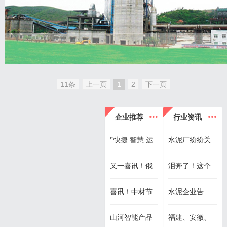
11条
上一页
1
2
下一页
...
...
企业推荐
行业资讯
⌜快捷 智慧 运
水泥厂纷纷关
营⌟ 中誉鼎力品
停！水泥厂老
又一喜讯！俄
泪奔了！这个
牌全新升级
板都在干什么
语版志信智能
地区水泥企业
喜讯！中材节
水泥企业告
物流系统成功
竞争如此惨烈
能中标最大的
急！这些水泥
山河智能产品
福建、安徽、