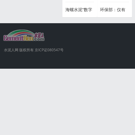
上线
水泥集团余热
企业已开始裁
交付中国能建
江苏等省水泥
海螺水泥“数字
环保部：仅有
发电改造项
员
葛洲坝集团
价格纷纷走低
化矿山”优化岗
24家水泥企业
目！
位人员23人！
拿到了这个证
水泥人网 版权所有 京ICP证080547号